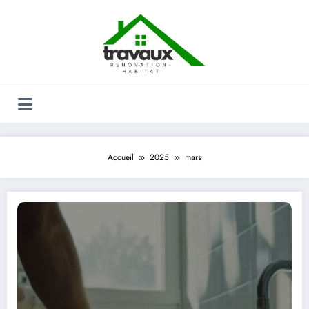
Aller
au
contenu
Accueil
2025
mars