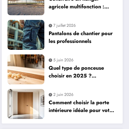
agricole multifonction :
stockage, atelier et
production d’énergie
7 juillet 2026
Pantalons de chantier pour
les professionnels
5 juin 2026
Quel type de ponceuse
choisir en 2025 ?
Excentrique, à bande etc :
témoignage d’un bricoleur
2 juin 2026
sur ses préférées
Comment choisir la porte
intérieure idéale pour votre
maison