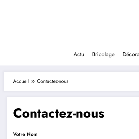
Aller
au
contenu
Actu
Bricolage
Décorat
Accueil
Contactez-nous
Contactez-nous
Votre Nom