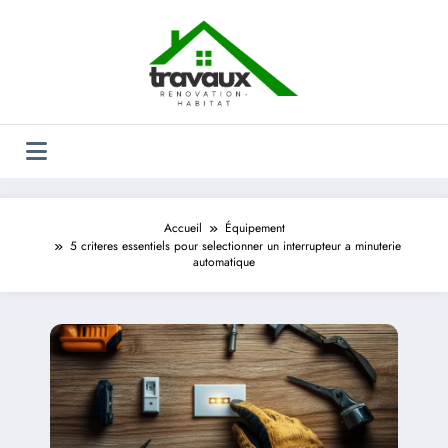
Aller
au
contenu
Accueil
Équipement
5 criteres essentiels pour selectionner un interrupteur a minuterie
automatique