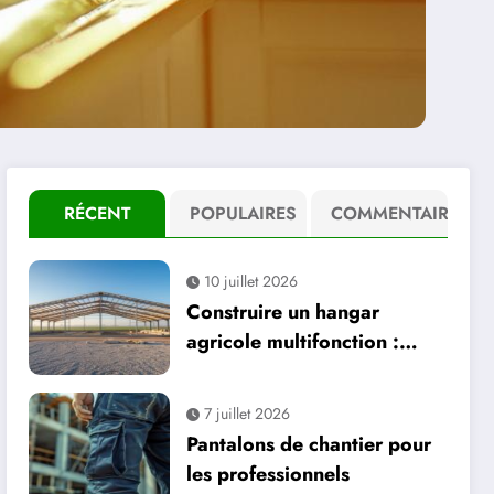
RÉCENT
POPULAIRES
COMMENTAIRE
10 juillet 2026
Construire un hangar
agricole multifonction :
stockage, atelier et
production d’énergie
7 juillet 2026
Pantalons de chantier pour
les professionnels