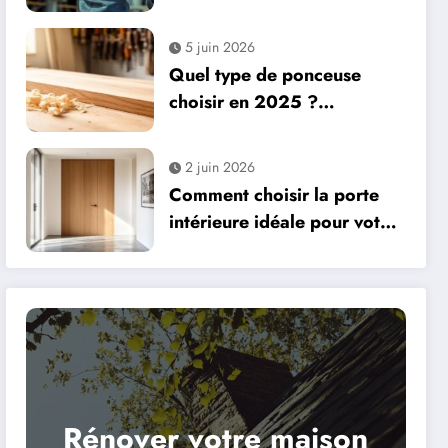
5 juin 2026
Quel type de ponceuse
choisir en 2025 ?
Excentrique, à bande etc :
témoignage d’un bricoleur
2 juin 2026
sur ses préférées
Comment choisir la porte
intérieure idéale pour votre
maison
Rénover votre maison