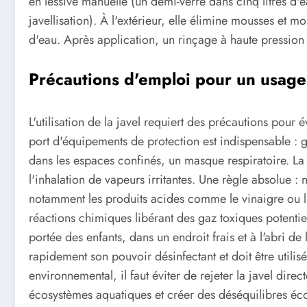
en lessive manuelle (un demi-verre dans cinq litres d'
javellisation). À l'extérieur, elle élimine mousses et mo
d'eau. Après application, un rinçage à haute pression
Précautions d'emploi pour un usage 
L'utilisation de la javel requiert des précautions pour é
port d'équipements de protection est indispensable : g
dans les espaces confinés, un masque respiratoire. La ve
l'inhalation de vapeurs irritantes. Une règle absolue :
notamment les produits acides comme le vinaigre ou 
réactions chimiques libérant des gaz toxiques potentie
portée des enfants, dans un endroit frais et à l'abri de 
rapidement son pouvoir désinfectant et doit être utilis
environnemental, il faut éviter de rejeter la javel dire
écosystèmes aquatiques et créer des déséquilibres écol