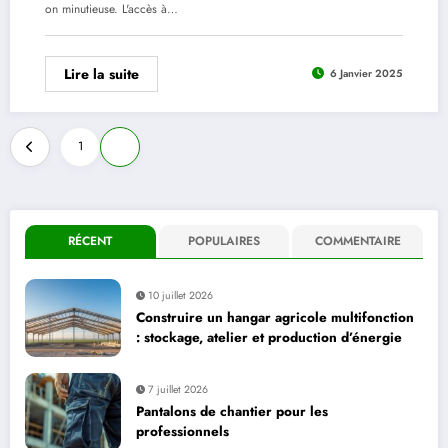
on minutieuse. L'accès à…
Lire la suite
6 Janvier 2025
Pagination
1
2
des
publications
RÉCENT
POPULAIRES
COMMENTAIRE
10 juillet 2026
Construire un hangar agricole multifonction
: stockage, atelier et production d’énergie
7 juillet 2026
Pantalons de chantier pour les
professionnels